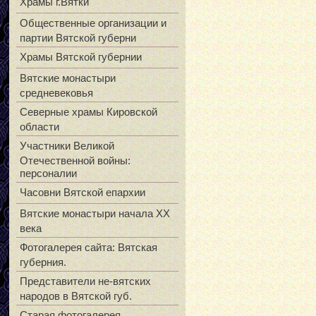
Храмы г.Вятки
Общественные организации и
партии Вятской губерни
Храмы Вятской губернии
Вятские монастыри
средневековья
Северные храмы Кировской
области
Участники Великой
Отечественной войны:
персоналии
Часовни Вятской епархии
Вятские монастыри начала XX
века
Фотогалерея сайта: Вятская
губерния.
Представители не-вятских
народов в Вятской губ.
Старая фотогалерея