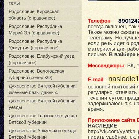
темы
Родословие. Кировская
область (справочное)
890124
Телефон
Родословие. Республика
всегда включен, так
Также можно связать
Марий Эл (справочное)
телеграму. Но лучше
Родословие. Республика
если речь идет о р
Удмуртия (справочное)
материалы для рабо
письме.
В вайбере 
Родословие. Елабужский уезд
(справочное)
Ме
с
сенджеры
: ВК,
Родословие. Вологодская
nasledie
губерния (север КО)
E-mail
:
Духовенство Вятской губернии:
основной почтовый 
регулярно, отвечать
именные базы данных.
течении суток, прав
Духовенство Вятской губернии:
задерживаюсь т.к. н
уезды
время.
Духовенство Глазовского уезда
Приложение сайта В
Вятской губернии
НАСЛЕДИЕ
Духовенство Уржумского уезда
http://vk.com/vyatka
писать удобнее, т.к
Вятской губернии