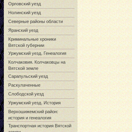
Орловский уезд
Нолинский уезд
Северные районы области
Яранский уезд
Криминальные хроники
Вятской губернии
Уржумский уезд. Генеалогия
Колчаковия. Колчаковцы на
Вятской земле
Сарапульский уезд
Раскулаченные
Слободской уезд
Уржумский уезд. История
Верхошижемский район:
история и генеалогия
Транспортная история Вятской
земли