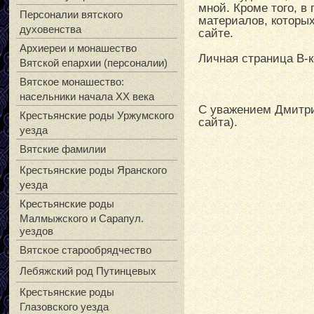
мной. Кроме того, в
Персоналии вятского
материалов, которых
духовенства
сайте.
Архиереи и монашество
Личная страница В-к
Вятской епархии (персоналии)
Вятское монашество:
насельники начала XX века
С уважением Дмитри
Крестьянские роды Уржумского
сайта).
уезда
Вятские фамилии
Крестьянские роды Яранского
уезда
Крестьянские роды
Малмыжского и Сарапул.
уездов
Вятское старообрядчество
Лебяжский род Путинцевых
Крестьянские роды
Глазовского уезда