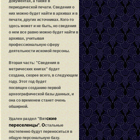
документах, а также в
периодической печати.
С
ведения о
них можно будет найти в архивах и в
печати, других источниках. Кого-то
здесь может и не быть, но сведения
о нем все равно можно будет найти в
архивах, учитывая
профессиональную сферу
деятельности искомой персоны.
Вторая часть: "
С
ведения в
метрических книгах" будет
создана, скорее всего, в следующем
году. Этот год будет
посвящен созданию первой
археографической базы данных, и
она со временем станет очень
обширной.
ские
Удален раздел "Вят
переселенцы". О
стальные
постепенно будут переноситься в
общую персональную базу.