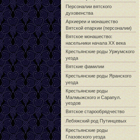
Персоналии вятского
духовенства
Архиереи и монашество
Вятской епархии (персоналии)
Вятское монашество:
насельники начала XX века
Крестьянские роды Уржумского
уезда
Вятские фамилии
Крестьянские роды Яранского
уезда
Крестьянские роды
Малмыжского и Сарапул.
уездов
Вятское старообрядчество
Лебяжский род Путинцевых
Крестьянские роды
Глазовского уезда