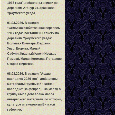
1917 года" добавлены списки по
деревням Аганур и Барашково
Уржумского уезда
01.03.2026. В раздел
"
С
ельскохозяйственная перепись
1917 года" поставлены списки по
деревням Уржумского уезда:
Большая Вичмарь, Верхний
Унур, Егорята, Малый
Сабуял, Красный Ключ (Йошкар-
Помаш), Малая Колмаса, Поташево,
Старое Пирогово.
08.03.2026. В раздел "Архив:
наследия: 2026 год" добавлены
материалы группы ВК "Вятка:
наследие" за февраль. За месяц в
группу была добавлена масса
интересного материала по истории,
культуре и генеалогии Вятской
губернии.