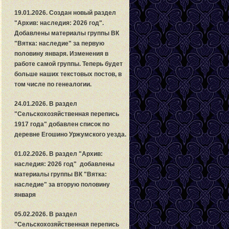
19.01.2026. Создан новый раздел
"Архив: наследия: 2026 год".
Добавлены материалы группы ВК
"Вятка: наследие" за первую
половину января. Изменения в
работе самой группы. Теперь будет
больше наших текстовых постов, в
том числе по генеалогии.
24.01.2026. В раздел
"
С
ельскохозяйственная перепись
1917 года" добавлен список по
деревне Егошино Уржумского уезда.
01.02.2026. В раздел "Архив:
наследия: 2026 год" добавлены
материалы группы ВК "Вятка:
наследие" за вторую половину
января
05.02.2026. В раздел
"
С
ельскохозяйственная перепись