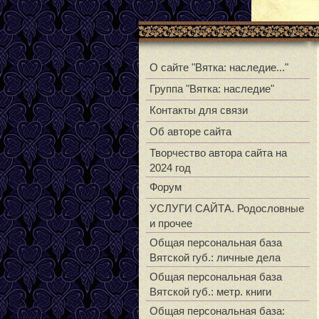
О сайте "Вятка: наследие..."
Группа "Вятка: наследие"
Контакты для связи
Об авторе сайта
Творчество автора сайта на
2024 год
Форум
УСЛУГИ САЙТА. Родословные
и прочее
Общая персональная база
Вятской губ.: личные дела
Общая персональная база
Вятской губ.: метр. книги
Общая персональная база: