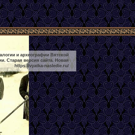
еалогии и археографии Вятской
ии. Старая версия сайта. Новая
https://vyatka-nasledie.ru/