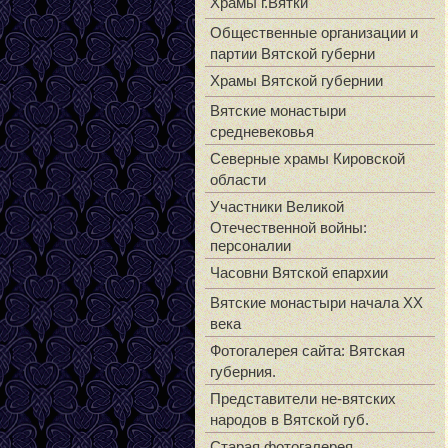
Храмы г.Вятки
Общественные организации и
партии Вятской губерни
Храмы Вятской губернии
Вятские монастыри
средневековья
Северные храмы Кировской
области
Участники Великой
Отечественной войны:
персоналии
Часовни Вятской епархии
Вятские монастыри начала XX
века
Фотогалерея сайта: Вятская
губерния.
Представители не-вятских
народов в Вятской губ.
Старая фотогалерея