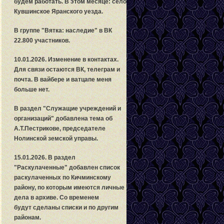
будем работать. В этом месяце: село
Кувшинское Яранского уезда.
В группе "Вятка: наследие" в ВК
22.800 участников.
10.01.2026. Изменение в контактах.
Для связи остаются ВК, телеграм и
почта. В вайбере и ватцапе меня
больше нет.
В раздел "Служащие учреждений и
организаций" добавлена тема об
А.Т.Пестрикове, председателе
Нолинской земской управы.
15.01.2026. В раздел
"Раскулаченные" добавлен список
раскулаченных по Кичминскому
району, по которым имеются личные
дела в архиве. Со временем
будут сделаны списки и по другим
районам.