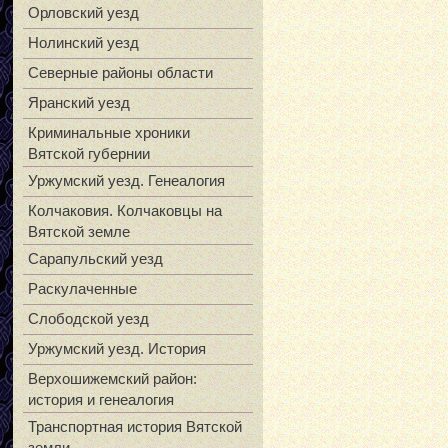
Орловский уезд
Нолинский уезд
Северные районы области
Яранский уезд
Криминальные хроники
Вятской губернии
Уржумский уезд. Генеалогия
Колчаковия. Колчаковцы на
Вятской земле
Сарапульский уезд
Раскулаченные
Слободской уезд
Уржумский уезд. История
Верхошижемский район:
история и генеалогия
Транспортная история Вятской
земли