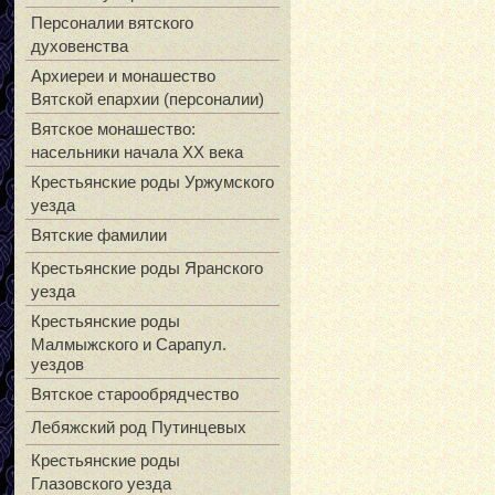
Персоналии вятского
духовенства
Архиереи и монашество
Вятской епархии (персоналии)
Вятское монашество:
насельники начала XX века
Крестьянские роды Уржумского
уезда
Вятские фамилии
Крестьянские роды Яранского
уезда
Крестьянские роды
Малмыжского и Сарапул.
уездов
Вятское старообрядчество
Лебяжский род Путинцевых
Крестьянские роды
Глазовского уезда