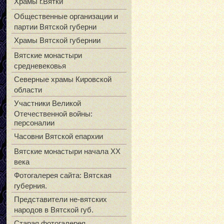
Храмы г.Вятки
Общественные организации и
партии Вятской губерни
Храмы Вятской губернии
Вятские монастыри
средневековья
Северные храмы Кировской
области
Участники Великой
Отечественной войны:
персоналии
Часовни Вятской епархии
Вятские монастыри начала XX
века
Фотогалерея сайта: Вятская
губерния.
Представители не-вятских
народов в Вятской губ.
Старая фотогалерея