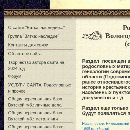
Ро
О сайте "Вятка: наследие..."
Волого
Группа "Вятка: наследие"
(
Контакты для связи
Об авторе сайта
Раздел посвящен в
Творчество автора сайта на
родословных матер
2024 год
генеалогии соврем
Форум
области (Подосино
ранее относившегос
УСЛУГИ САЙТА. Родословные
история крестьянск
и прочее
населенных пункто
документов и т.д.
Общая персональная база
Вятской губ.: личные дела
Раздел еще только
Общая персональная база
будут появляться п
Вятской губ.: метр. книги
Наши предки: Николаевский 
Общая персональная база:
1895 год (браки)