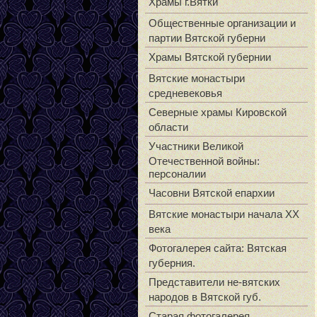
Храмы г.Вятки
Общественные организации и
партии Вятской губерни
Храмы Вятской губернии
Вятские монастыри
средневековья
Северные храмы Кировской
области
Участники Великой
Отечественной войны:
персоналии
Часовни Вятской епархии
Вятские монастыри начала XX
века
Фотогалерея сайта: Вятская
губерния.
Представители не-вятских
народов в Вятской губ.
Старая фотогалерея