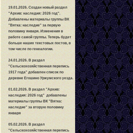
19.01.2026. Создан новый раздел
"Архив: наследия: 2026 год".
Добавлены материалы группы ВК
"Вятка: наследие" за первую
половину января. Изменения в
работе самой группы. Теперь будет
больше наших текстовых постов, в
том числе по генеалогии.
24.01.2026. В раздел
"
С
ельскохозяйственная перепись
1917 года" добавлен список по
деревне Егошино Уржумского уезда.
01.02.2026. В раздел "Архив:
наследия: 2026 год" добавлены
материалы группы ВК "Вятка:
наследие" за вторую половину
января
05.02.2026. В раздел
"
С
ельскохозяйственная перепись