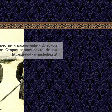
еалогии и археографии Вятской
ии. Старая версия сайта. Новая
https://vyatka-nasledie.ru/