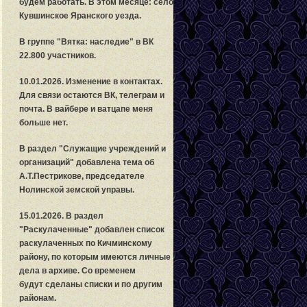
будем работать. В этом месяце: село
Кувшинское Яранского уезда.
В группе "Вятка: наследие" в ВК
22.800 участников.
10.01.2026. Изменение в контактах.
Для связи остаются ВК, телеграм и
почта. В вайбере и ватцапе меня
больше нет.
В раздел "Служащие учреждений и
организаций" добавлена тема об
А.Т.Пестрикове, председателе
Нолинской земской управы.
15.01.2026. В раздел
"Раскулаченные" добавлен список
раскулаченных по Кичминскому
району, по которым имеются личные
дела в архиве. Со временем
будут сделаны списки и по другим
районам.