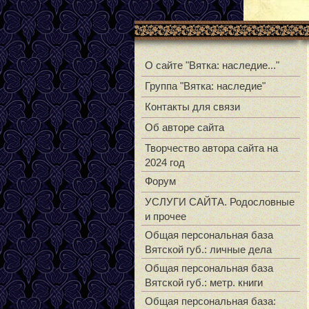
О сайте "Вятка: наследие..."
Группа "Вятка: наследие"
Контакты для связи
Об авторе сайта
Творчество автора сайта на
2024 год
Форум
УСЛУГИ САЙТА. Родословные
и прочее
Общая персональная база
Вятской губ.: личные дела
Общая персональная база
Вятской губ.: метр. книги
Общая персональная база: