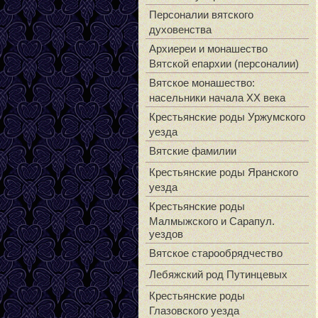
Персоналии вятского
духовенства
Архиереи и монашество
Вятской епархии (персоналии)
Вятское монашество:
насельники начала XX века
Крестьянские роды Уржумского
уезда
Вятские фамилии
Крестьянские роды Яранского
уезда
Крестьянские роды
Малмыжского и Сарапул.
уездов
Вятское старообрядчество
Лебяжский род Путинцевых
Крестьянские роды
Глазовского уезда