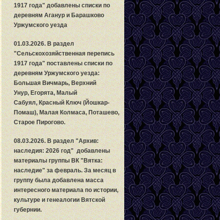
1917 года" добавлены списки по
деревням Аганур и Барашково
Уржумского уезда
01.03.2026. В раздел
"
С
ельскохозяйственная перепись
1917 года" поставлены списки по
деревням Уржумского уезда:
Большая Вичмарь, Верхний
Унур, Егорята, Малый
Сабуял, Красный Ключ (Йошкар-
Помаш), Малая Колмаса, Поташево,
Старое Пирогово.
08.03.2026. В раздел "Архив:
наследия: 2026 год" добавлены
материалы группы ВК "Вятка:
наследие" за февраль. За месяц в
группу была добавлена масса
интересного материала по истории,
культуре и генеалогии Вятской
губернии.