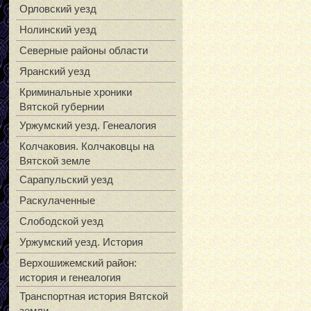
Орловский уезд
Нолинский уезд
Северные районы области
Яранский уезд
Криминальные хроники
Вятской губернии
Уржумский уезд. Генеалогия
Колчаковия. Колчаковцы на
Вятской земле
Сарапульский уезд
Раскулаченные
Слободской уезд
Уржумский уезд. История
Верхошижемский район:
история и генеалогия
Транспортная история Вятской
земли