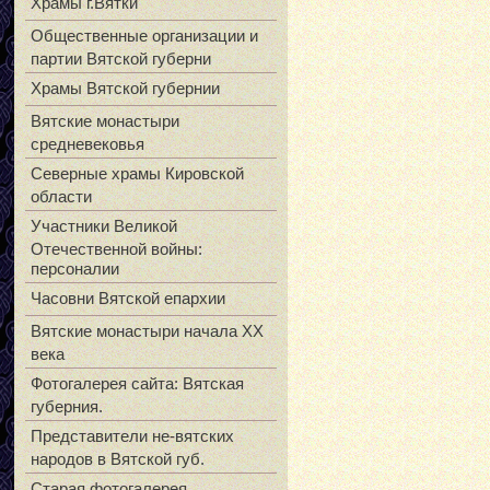
Храмы г.Вятки
Общественные организации и
партии Вятской губерни
Храмы Вятской губернии
Вятские монастыри
средневековья
Северные храмы Кировской
области
Участники Великой
Отечественной войны:
персоналии
Часовни Вятской епархии
Вятские монастыри начала XX
века
Фотогалерея сайта: Вятская
губерния.
Представители не-вятских
народов в Вятской губ.
Старая фотогалерея