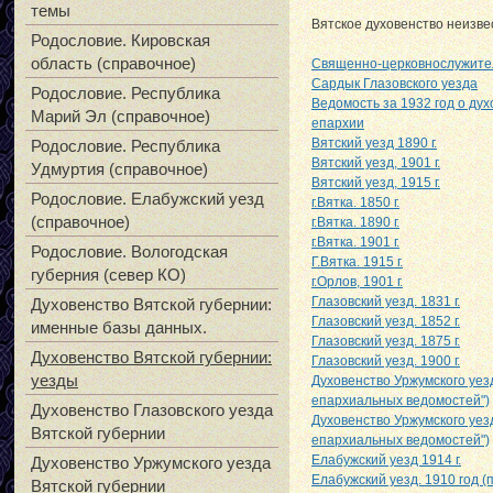
темы
Вятское духовенство неизвес
Родословие. Кировская
область (справочное)
Священно-церковнослужител
Сардык Глазовского уезда
Родословие. Республика
Ведомость за 1932 год о ду
Марий Эл (справочное)
епархии
Вятский уезд 1890 г.
Родословие. Республика
Вятский уезд, 1901 г.
Удмуртия (справочное)
Вятский уезд, 1915 г.
Родословие. Елабужский уезд
г.Вятка. 1850 г.
(справочное)
г.Вятка. 1890 г.
г.Вятка. 1901 г.
Родословие. Вологодская
Г.Вятка. 1915 г.
губерния (север КО)
г.Орлов, 1901 г.
Глазовский уезд. 1831 г.
Духовенство Вятской губернии:
Глазовский уезд. 1852 г.
именные базы данных.
Глазовский уезд. 1875 г.
Духовенство Вятской губернии:
Глазовский уезд. 1900 г.
уезды
Духовенство Уржумского уезд
епархиальных ведомостей")
Духовенство Глазовского уезда
Духовенство Уржумского уезд
Вятской губернии
епархиальных ведомостей")
Елабужский уезд 1914 г.
Духовенство Уржумского уезда
Елабужский уезд. 1910 год 
Вятской губернии