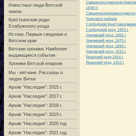
Священнослужители Николае
Известные люди Вятской
1936 гг.
земли.
Священноцерковнослужители 
Унинского района
Крестьянские роды
Слободской Крестовоздвиже
Елабужского уезда
Слободской уезд. 1915 г.
Истоки. Первые сведения о
Уржумский уезд. 1850 г.
Вятском крае
Уржумский уезд. 1875 г.
Уржумский уезд. 1895 г.
Вятские хроники. Наиболее
Уржумский уезд. 1915 г.
выдающиеся события
Яранский уезд 1914 г.
Яранский уезд. 1922 г.
Хроники Вятской епархии
Мы - вятчане. Рассказы о
людях Вятки
Архив "Наследия": 2015 г.
Архив "Наследия": 2017 г.
Архив "Наследия": 2018 г.
Архив "Наследия": 2019 г.
Архив "Наследия": 2020 год
Архив "Наследия": 2021 год