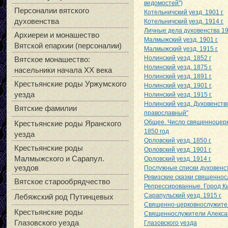
ведомостей")
Персоналии вятского
Котельничский уезд. 1901 г.
духовенства
Котельничский уезд. 1914 г.
Личные дела духовенства 19
Архиереи и монашество
Малмыжский уезд, 1901 г.
Вятской епархии (персоналии)
Малмыжский уезд. 1915 г.
Нолинский уезд. 1852 г
Вятское монашество:
Нолинский уезд. 1875 г.
насельники начала XX века
Нолинский уезд. 1891 г.
Крестьянские роды Уржумского
Нолинский уезд. 1901 г.
уезда
Нолинский уезд. 1915 г.
Нолинский уезд. Духовенств
Вятские фамилии
православный"
Общее. Число священноцерк
Крестьянские роды Яранского
1850 год
уезда
Орловский уезд. 1850 г.
Крестьянские роды
Орловский уезд. 1901 г.
Малмыжского и Сарапул.
Орловский уезд. 1914 г.
уездов
Послужные списки духовенст
Ревизские сказки священно
Вятское старообрядчество
Репрессированные. Город К
Сарапульский уезд. 1915 г.
Лебяжский род Путинцевых
Священно-церковнослужител
Крестьянские роды
Священнослужители Алексан
Глазовского уезда
Глазовского уезда